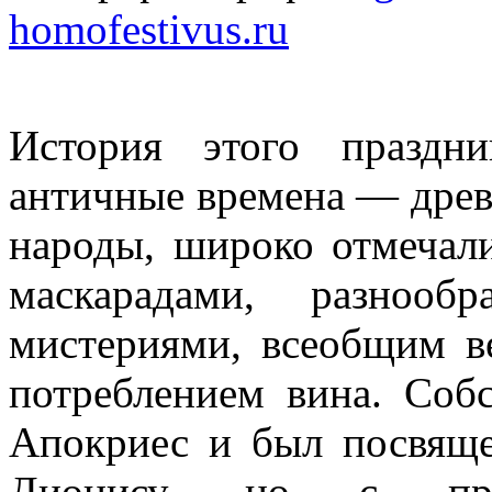
homofestivus.ru
История этого праздн
античные времена — древн
народы, широко отмечал
маскарадами, разнооб
мистериями, всеобщим в
потреблением вина. Собс
Апокриес и был посвяще
Дионису, но с при