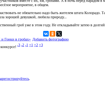
частников вместе с их, хм, гробами. А в ночь перед парадом в
весёлое мероприятие, в общем.
ствовать не обязательно надо быть жителем штата Колорадо. Так
ыла хорошей девушкой, любила природу...
собственный гроб уже в этом году. Не откладывайте затею в долги
 и Гонки в гробах»
Добавить фотографию
-3
-2
-1
+1
+2
+3
 конкурсе!
зарегистрируйтесь
.