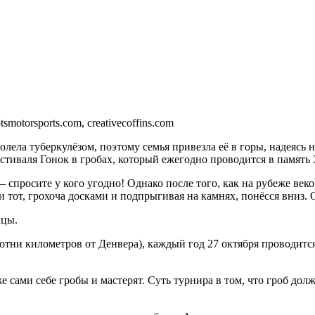
tsmotorsports.com, creativecoffins.com
ела туберкулёзом, поэтому семья привезла её в горы, надеясь н
стиваля Гонок в гробах, который ежегодно проводится в память
 спросите у кого угодно! Однако после того, как на рубеже ве
 и тот, грохоча досками и подпрыгивая на камнях, понёсся вниз
нцы.
ы сотни километров от Денвера), каждый год 27 октября проводи
 сами себе гробы и мастерят. Суть турнира в том, что гроб дол