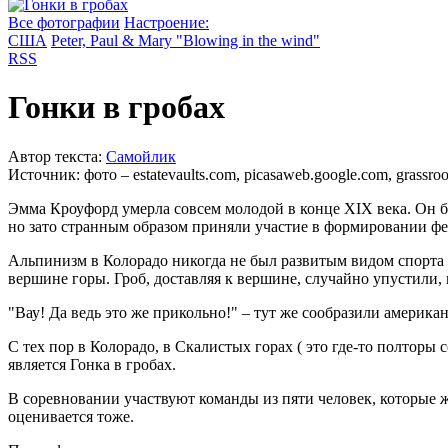
Все фотографии
Настроение:
США
Peter, Paul & Mary "Blowing in the wind"
RSS
Гонки в гробах
Автор текста:
Самойлик
Источник:
фото – estatevaults.com, picasaweb.google.com, grassroo
Эмма Кроуфорд умерла совсем молодой в конце XIX века. Он бол
но зато странным образом приняли участие в формировании фе
Альпинизм в Колорадо никогда не был развитым видом спорта –
вершине горы. Гроб, доставляя к вершине, случайно упустили,
"Вау! Да ведь это же прикольно!" – тут же сообразили америка
С тех пор в Колорадо, в Скалистых горах ( это где-то полтор
является Гонка в гробах.
В соревновании участвуют команды из пяти человек, которые же
оценивается тоже.