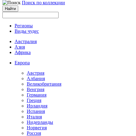
Поиск по коллекции
Регионы
Виды чудес
Австралия
Азия
Африка
Европа
Австрия
Албания
Великобритания
Венгрия
Германия
Греция
Ирландия
Испания
Италия
Нидерланды
Норвегия
Россия