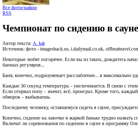
Все фотографии
RSS
Чемпионат по сидению в саун
Автор текста:
А. Ьф
Источник:
фото - imageshack.us, i.dailymail.co.uk, offbeattravel.co
Некоторые любят погорячее. Если вы из таких, дождитесь нача
банных регуляров...
Баня, конечно, подразумевает расслабление... в максимально удо
Каждые 30 секунд температура – увеличивается. В связи с эти
Если оторвал попу – значит, всё, проиграл. Кроме того, кажд
обморок – выбываешь.
Последнему человеку, оставшемуся сидеть в сауне, присуждаетс
Конечно, сидение на лавочке в жаркой баньке трудно назвать 
Включат ли соревнования по сидению в сауне в программу Оли